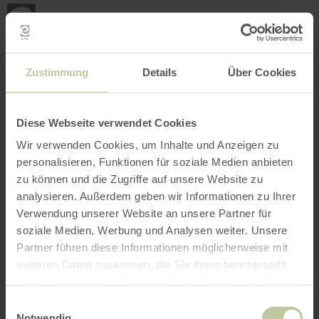
Back
Skip to main content
Skip to search
Skip to main navigation
Skip to footer
to
home
page
BOOK
SEARCH
MENU
The leisure activities listed below have been
Zustimmung
Details
Über Cookies
posted on the Regiondo booking platform by the
provider Natur Pur - Eifel. The provider Natur
Pur - Eifel is solely responsible for the content.
Diese Webseite verwendet Cookies
Wir verwenden Cookies, um Inhalte und Anzeigen zu
personalisieren, Funktionen für soziale Medien anbieten
zu können und die Zugriffe auf unsere Website zu
analysieren. Außerdem geben wir Informationen zu Ihrer
Verwendung unserer Website an unsere Partner für
soziale Medien, Werbung und Analysen weiter. Unsere
Partner führen diese Informationen möglicherweise mit
weiteren Daten zusammen, die Sie ihnen bereitgestellt
haben oder die sie im Rahmen Ihrer Nutzung der Dienste
gesammelt haben.
Einwilligungsauswahl
Notwendig