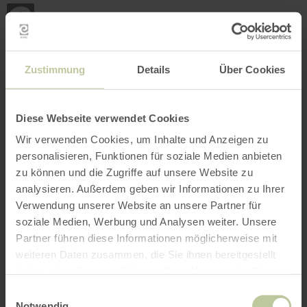
Retour
Aller au contenu principal
Aller à la recherche
Aller à la navigation principa
Aller au pied de page
à
la
page
RÉSERVER
RECHERCHE
MENU
d'accueil
L'offre de loisirs listée ci-dessous a été publiée
Zustimmung
Details
Über Cookies
par le prestataire Natur Pur - Eifel sur la
plateforme de réservation Regiondo. Le
prestataire Natur Pur - Eifel est seul
Diese Webseite verwendet Cookies
responsable du contenu.
Wir verwenden Cookies, um Inhalte und Anzeigen zu
personalisieren, Funktionen für soziale Medien anbieten
zu können und die Zugriffe auf unsere Website zu
analysieren. Außerdem geben wir Informationen zu Ihrer
Verwendung unserer Website an unsere Partner für
soziale Medien, Werbung und Analysen weiter. Unsere
Partner führen diese Informationen möglicherweise mit
weiteren Daten zusammen, die Sie ihnen bereitgestellt
haben oder die sie im Rahmen Ihrer Nutzung der Dienste
gesammelt haben.
Einwilligungsauswahl
Notwendig