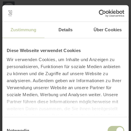
Back
Skip to main content
Skip to search
Skip to main navigation
Skip to footer
to
home
page
BOOK
SEARCH
MENU
The leisure activities listed below have been
Zustimmung
Details
Über Cookies
posted on the Regiondo booking platform by the
provider Felsenland Südeifel Tourismus GmbH.
The provider Felsenland Südeifel Tourismus
Diese Webseite verwendet Cookies
GmbH is solely responsible for the content.
Wir verwenden Cookies, um Inhalte und Anzeigen zu
personalisieren, Funktionen für soziale Medien anbieten
zu können und die Zugriffe auf unsere Website zu
analysieren. Außerdem geben wir Informationen zu Ihrer
Verwendung unserer Website an unsere Partner für
soziale Medien, Werbung und Analysen weiter. Unsere
Partner führen diese Informationen möglicherweise mit
weiteren Daten zusammen, die Sie ihnen bereitgestellt
haben oder die sie im Rahmen Ihrer Nutzung der Dienste
gesammelt haben.
Einwilligungsauswahl
Notwendig