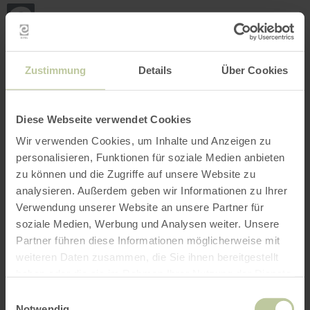
Back
Skip to main content
Skip to search
Skip to main navigation
Skip to footer
to
home
page
BOOK
SEARCH
MENU
The leisure activities listed below have been
Zustimmung
Details
Über Cookies
posted on the Regiondo booking platform by the
provider GesundLand Vulkaneifel GmbH. The
provider GesundLand Vulkaneifel GmbH is
Diese Webseite verwendet Cookies
solely responsible for the content.
Wir verwenden Cookies, um Inhalte und Anzeigen zu
personalisieren, Funktionen für soziale Medien anbieten
zu können und die Zugriffe auf unsere Website zu
analysieren. Außerdem geben wir Informationen zu Ihrer
Verwendung unserer Website an unsere Partner für
soziale Medien, Werbung und Analysen weiter. Unsere
Partner führen diese Informationen möglicherweise mit
weiteren Daten zusammen, die Sie ihnen bereitgestellt
haben oder die sie im Rahmen Ihrer Nutzung der Dienste
gesammelt haben.
Einwilligungsauswahl
Notwendig