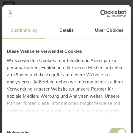
Back
Skip to main content
Skip to search
Skip to main navigation
Skip to footer
to
home
page
BOOK
SEARCH
MENU
The leisure activities listed below have been
Zustimmung
Details
Über Cookies
posted on the Regiondo booking platform by the
provider Tourist-Information Kelberg. The
provider Tourist-Information Kelberg is solely
Diese Webseite verwendet Cookies
responsible for the content.
Wir verwenden Cookies, um Inhalte und Anzeigen zu
personalisieren, Funktionen für soziale Medien anbieten
zu können und die Zugriffe auf unsere Website zu
analysieren. Außerdem geben wir Informationen zu Ihrer
Verwendung unserer Website an unsere Partner für
soziale Medien, Werbung und Analysen weiter. Unsere
Partner führen diese Informationen möglicherweise mit
weiteren Daten zusammen, die Sie ihnen bereitgestellt
haben oder die sie im Rahmen Ihrer Nutzung der Dienste
gesammelt haben.
Einwilligungsauswahl
Notwendig