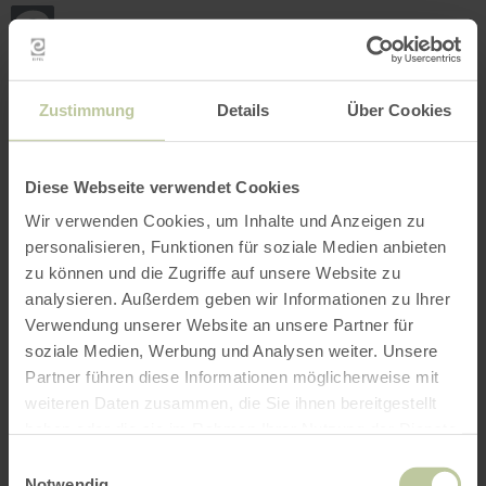
Back
Skip to main content
Skip to search
Skip to main navigation
Skip to footer
to
home
page
BOOK
SEARCH
MENU
The leisure activities listed below have been
Zustimmung
Details
Über Cookies
posted on the Regiondo booking platform by the
provider Louisa Schmitz & Corinna Schlagloth
Freundschaftswerk Gbr. The provider Louisa
Diese Webseite verwendet Cookies
Schmitz & Corinna Schlagloth
Wir verwenden Cookies, um Inhalte und Anzeigen zu
Freundschaftswerk Gbr is solely responsible for
personalisieren, Funktionen für soziale Medien anbieten
the content.
zu können und die Zugriffe auf unsere Website zu
analysieren. Außerdem geben wir Informationen zu Ihrer
Verwendung unserer Website an unsere Partner für
soziale Medien, Werbung und Analysen weiter. Unsere
Partner führen diese Informationen möglicherweise mit
weiteren Daten zusammen, die Sie ihnen bereitgestellt
haben oder die sie im Rahmen Ihrer Nutzung der Dienste
gesammelt haben.
Einwilligungsauswahl
Notwendig