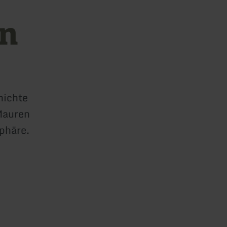
en
hichte
 Mauren
phäre.