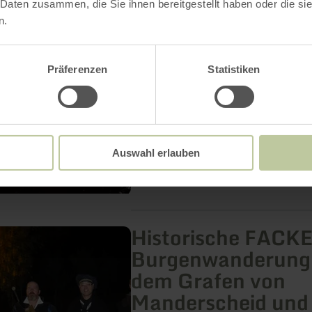
Satzvey
 Daten zusammen, die Sie ihnen bereitgestellt haben oder die s
n.
Mechernich
Jährlich, im Frühjahr und Herbst
wunderschöne Wasserburg Burg 
Präferenzen
Statistiken
Mechernich zu ihren legendären
Ritterfestspielen ein.
Auswahl erlauben
Historische FACKE
Burgenwanderung
dem Grafen von
g
Manderscheid und