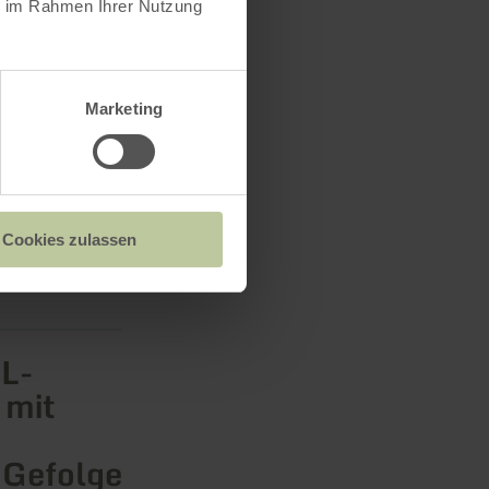
ie im Rahmen Ihrer Nutzung
, lädt die
Satzvey bei
Marketing
Cookies zulassen
L-
 mit
 Gefolge