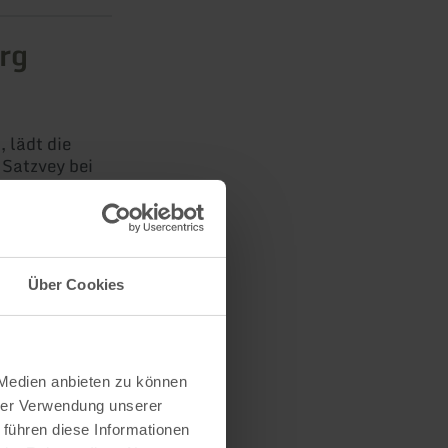
urg
, lädt die
Satzvey bei
Über Cookies
 Medien anbieten zu können
hrer Verwendung unserer
urg
 führen diese Informationen