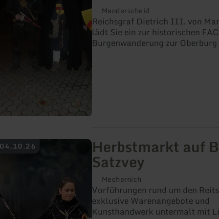
Manderscheid
Reichsgraf Dietrich III. von Ma
lädt Sie ein zur historischen FA
Burgenwanderung zur Oberburg
Erzählungen und Erklärungen zu
von Manderscheid, zum Mittelalt
Ausbildung zum Ritter.
Herbstmarkt auf 
 04.10.26
Satzvey
Mechernich
Vorführungen rund um den Reits
exklusive Warenangebote und
Kunsthandwerk untermalt mit L