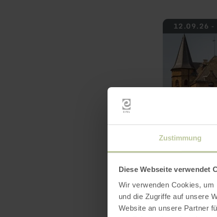
mehr
12.09.26 -
erfahren
zu:
Ritterfestspiele
Burg
Satzvey
Zustimmung
Diese Webseite verwendet 
Wir verwenden Cookies, um I
und die Zugriffe auf unsere 
mehr
19.09.26 -
erfahren
Website an unsere Partner fü
zu: