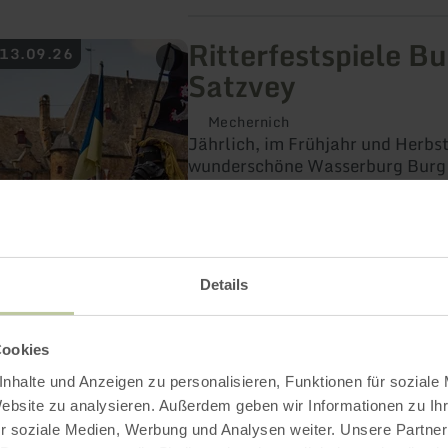
Ritterfestspiele B
 13.09.26
Satzvey
Mechernich
Jährlich, im Frühjahr und Herbst
wunderschöne Wasserburg Burg 
Mechernich zu ihren legendären
Ritterfestspielen ein.
Details
Cookies
nhalte und Anzeigen zu personalisieren, Funktionen für soziale
Website zu analysieren. Außerdem geben wir Informationen zu I
Ritterfestspiele B
 20.09.26
r soziale Medien, Werbung und Analysen weiter. Unsere Partner