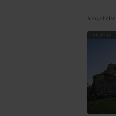
6 Ergebniss
mehr
06.09.26 -
erfahren
zu:
Burgführung
auf
Burg
Olbrück