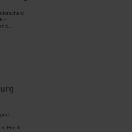
nderscheid
CKEL-
 mit
 den Burgen
er und der
Burg
port,
ive Musik