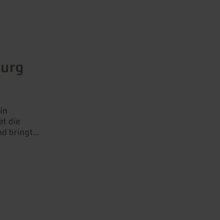
Burg
in
et die
d bringt
ismus zum