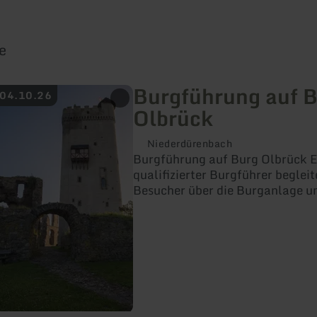
e
Burgführung auf 
 04.10.26
Olbrück
Niederdürenbach
Burgführung auf Burg Olbrück E
qualifizierter Burgführer begleit
Besucher über die Burganlage un
Ihnen die Zeitreise vom Vulkan
Rittertum anschaulich nahe.