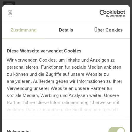
Zurück
Zum Hauptinhalt springen
Zur Suche springen
Zur Hauptnavigation springe
Zum Footer springen
zur
Startseite
BUCHEN
SUCHE
MENÜ
Nachfolgend aufgelistetes Freizeitangebot
Zustimmung
Details
Über Cookies
wurde vom Anbieter Naturpark Nordeifel e.V.
auf der Buchungsplattform Regiondo
eingestellt. Für den Inhalt ist ausschließlich
Diese Webseite verwendet Cookies
der Anbieter Naturpark Nordeifel e.V.
Wir verwenden Cookies, um Inhalte und Anzeigen zu
verantwortlich.
personalisieren, Funktionen für soziale Medien anbieten
zu können und die Zugriffe auf unsere Website zu
analysieren. Außerdem geben wir Informationen zu Ihrer
Verwendung unserer Website an unsere Partner für
soziale Medien, Werbung und Analysen weiter. Unsere
Partner führen diese Informationen möglicherweise mit
weiteren Daten zusammen, die Sie ihnen bereitgestellt
haben oder die sie im Rahmen Ihrer Nutzung der Dienste
gesammelt haben.
Einwilligungsauswahl
Notwendig