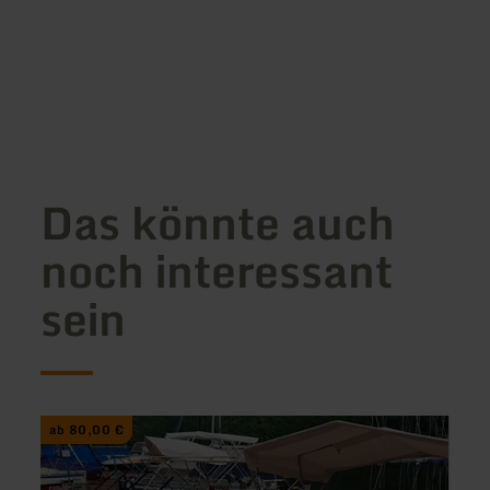
Das könnte auch
noch interessant
sein
mehr
mehr
ab 80,00 €
ab 3
erfahren
erfah
zu:
zu:
E-
Wande