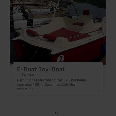
Boot
Auf
Joy-
alten
Boat
Pfade
durch
die
Eifel
E-Boot Joy-Boat
W
Heimbach
Gemütliches Elektroboot für 1 - 5 Personen
oder max 450 kg Gesamtgewicht der
Besatzung.
✔5 Tag
G
1
/
5