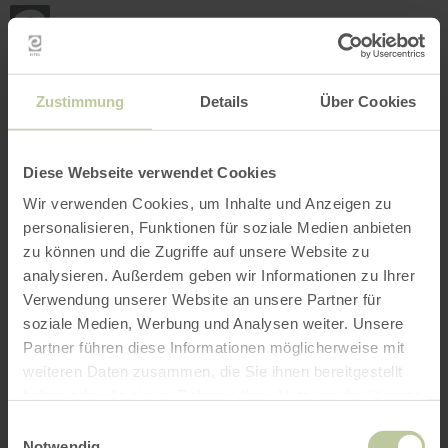
Zurück
Zum Hauptinhalt springen
Zur Suche springen
Zur Hauptnavigation springe
Zum Footer springen
zur
Startseite
BUCHEN
SUCHE
MENÜ
Nachfolgend aufgelistetes Freizeitangebot
Zustimmung
Details
Über Cookies
wurde vom Anbieter GesundLand Vulkaneifel
GmbH auf der Buchungsplattform Regiondo
eingestellt. Für den Inhalt ist ausschließlich
Diese Webseite verwendet Cookies
der Anbieter GesundLand Vulkaneifel GmbH
Wir verwenden Cookies, um Inhalte und Anzeigen zu
verantwortlich.
personalisieren, Funktionen für soziale Medien anbieten
zu können und die Zugriffe auf unsere Website zu
analysieren. Außerdem geben wir Informationen zu Ihrer
Verwendung unserer Website an unsere Partner für
soziale Medien, Werbung und Analysen weiter. Unsere
Partner führen diese Informationen möglicherweise mit
weiteren Daten zusammen, die Sie ihnen bereitgestellt
haben oder die sie im Rahmen Ihrer Nutzung der Dienste
gesammelt haben.
Einwilligungsauswahl
Notwendig