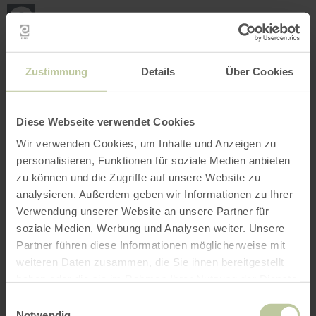
Zurück
Zum Hauptinhalt springen
Zur Suche springen
Zur Hauptnavigation springe
Zum Footer springen
zur
Startseite
BUCHEN
SUCHE
MENÜ
Nachfolgend aufgelistetes Freizeitangebot
Zustimmung
Details
Über Cookies
wurde vom Anbieter Felsenland Südeifel
Tourismus GmbH auf der Buchungsplattform
Regiondo eingestellt. Für den Inhalt ist
Diese Webseite verwendet Cookies
ausschließlich der Anbieter Felsenland Südeifel
Wir verwenden Cookies, um Inhalte und Anzeigen zu
Tourismus GmbH verantwortlich.
personalisieren, Funktionen für soziale Medien anbieten
zu können und die Zugriffe auf unsere Website zu
analysieren. Außerdem geben wir Informationen zu Ihrer
Verwendung unserer Website an unsere Partner für
soziale Medien, Werbung und Analysen weiter. Unsere
Partner führen diese Informationen möglicherweise mit
weiteren Daten zusammen, die Sie ihnen bereitgestellt
haben oder die sie im Rahmen Ihrer Nutzung der Dienste
gesammelt haben.
Einwilligungsauswahl
Notwendig