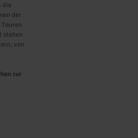
 die
nen der
n Touren
l stehen
ern, von
ehen zur
l