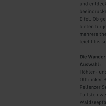
und entdec
beeindrucke
Eifel. Ob g
bieten für 
mehrere the
leicht bis s
Die Wandert
Auswahl:
Höhlen- und
Olbrücker B
Pellenzer S
Tuffsteinwe
Waldseepfad