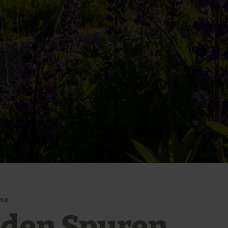
ane
 den Spuren