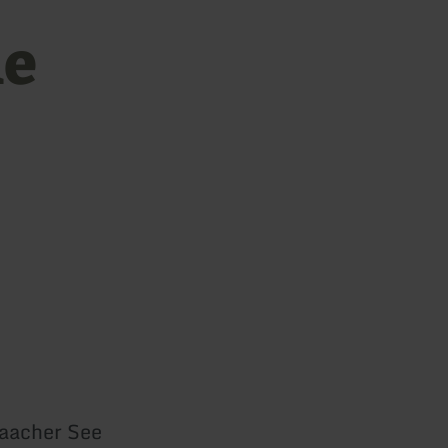
ne
Laacher See