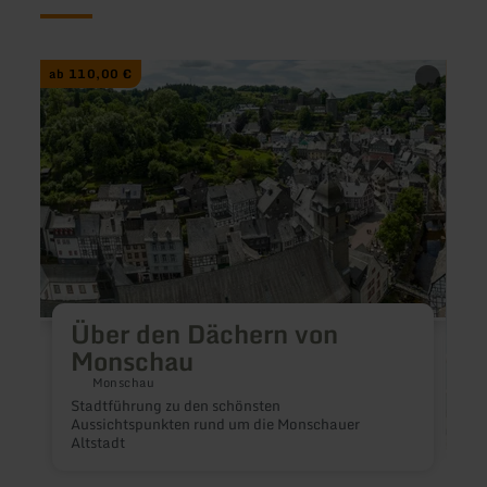
mehr
mehr
ab 110,00 €
ab 2
erfahren
erfah
zu:
zu:
Über
Eifels
den
Impre
Dächern
-
von
Etapp
Monschau
5
-
8
Über den Dächern von
Monschau
Monschau
Stadtführung zu den schönsten
Aussichtspunkten rund um die Monschauer
Altstadt