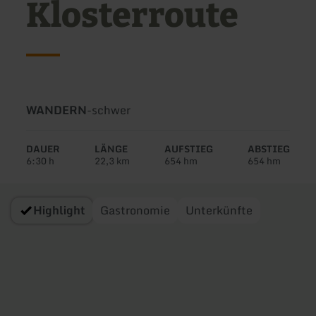
Klosterroute
Art
Schwierigkeit:
WANDERN
-
schwer
der
Tour:
DAUER
LÄNGE
AUFSTIEG
ABSTIEG
6:30 h
22,3 km
654 hm
654 hm
Highlight
Gastronomie
Unterkünfte