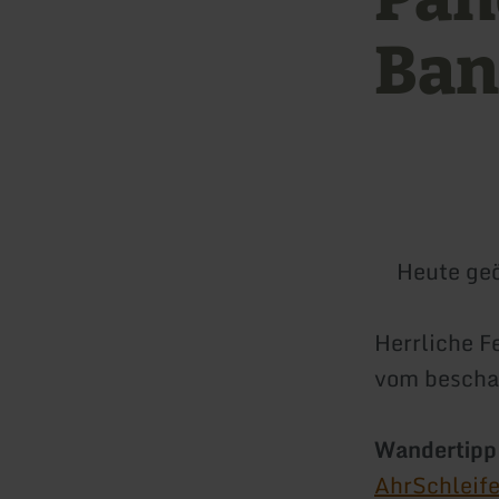
Ban
Heute geö
Herrliche F
vom beschau
Wandertipp
AhrSchleife