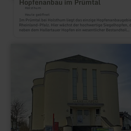
Hopfenanbau im Prümtal
Holsthum
Heute geöffnet
Im Prümtal bei Holsthum liegt das einzige Hopfenanbaugebie
Rheinland-Pfalz. Hier wächst der hochwertige Siegelhopfen, 
neben dem Hallertauer Hopfen ein wesentlicher Bestandteil
des Bitburger Bieres ist. Hopfenbauer und Biersommelier And
Dick bietet Hofbesichtigungen, Biertastings und Braukurse an
Hopfenscheune kann für Feste und Feiern gemietet werden.
mehr
erfahren
zu:
Maarmuseum
Manderscheid