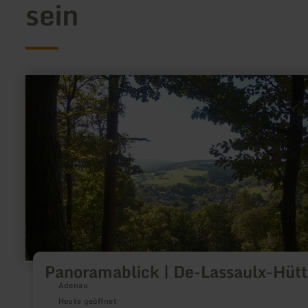
sein
mehr
erfahren
zu:
Panoramablick
|
De-
Lassaulx-
Hütte
Panoramablick | De-Lassaulx-Hütt
Adenau
Heute geöffnet