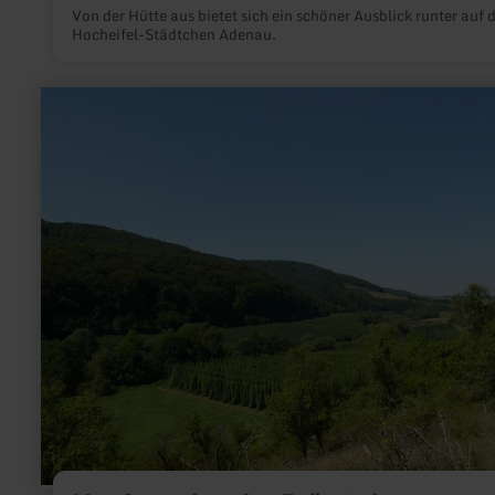
Von der Hütte aus bietet sich ein schöner Ausblick runter auf 
Hocheifel-Städtchen Adenau.
mehr
erfahren
zu:
Hopfenanbau
im
Prümtal