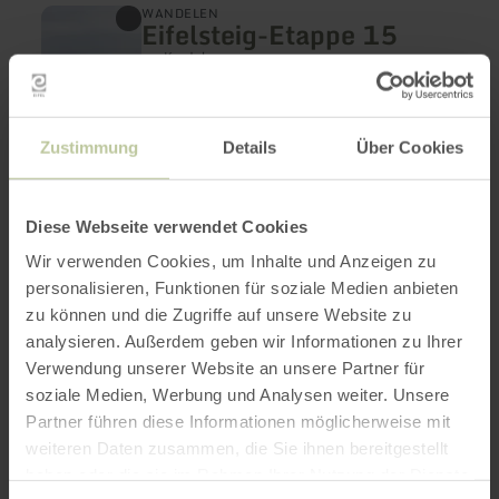
meer
WANDELEN
Eifelsteig-Etappe 15
informatie
over:
Kordel
Eifelsteig-
17,0 km
5:15 h
gemiddeld
Etappe
Afstand:
Duur:
Moeilijkheidsgraad:
Eifelsteig – Etappe 15 van Kordel naar Trier
15
Zustimmung
Details
Über Cookies
Diese Webseite verwendet Cookies
Wir verwenden Cookies, um Inhalte und Anzeigen zu
personalisieren, Funktionen für soziale Medien anbieten
zu können und die Zugriffe auf unsere Website zu
analysieren. Außerdem geben wir Informationen zu Ihrer
Verwendung unserer Website an unsere Partner für
soziale Medien, Werbung und Analysen weiter. Unsere
Partner führen diese Informationen möglicherweise mit
weiteren Daten zusammen, die Sie ihnen bereitgestellt
meer
WANDELEN
Felsenweg 6 -
informatie
haben oder die sie im Rahmen Ihrer Nutzung der Dienste
over: