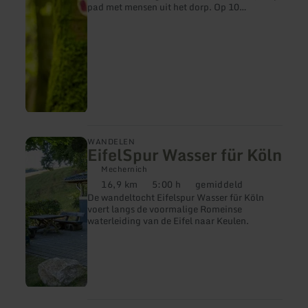
pad met mensen uit het dorp. Op 10
luisterplekken in het bos van Bollendorf
vertellen ze hun verhalen over de rotsen,
dieren, geschiedenis en uitzichtpunten. Paul
Colljung onthult smokkelverhalen, de
huisarts geeft tips en wandelgids Manfred
Schmidt waarschuwt voor een 300 jaar oude
kruidenheks...Je kunt de "Grüne Hölle
Bollendorf" audiotour gratis downloaden op
je smartphone via de app.
meer
WANDELEN
EifelSpur Wasser für Köln
informatie
over:
Mechernich
EifelSpur
16,9 km
5:00 h
gemiddeld
Wasser
Afstand:
Duur:
Moeilijkheidsgraad:
De wandeltocht Eifelspur Wasser für Köln
für
voert langs de voormalige Romeinse
Köln
waterleiding van de Eifel naar Keulen.