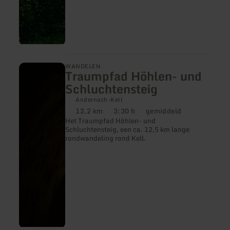
meer
WANDELEN
Traumpfad Höhlen- und
informatie
over:
Schluchtensteig
Traumpfad
Höhlen-
Andernach-Kell
und
12,2 km
3:30 h
gemiddeld
Afstand:
Duur:
Moeilijkheidsgraad:
Schluchtensteig
Het Traumpfad Höhlen- und
Schluchtensteig, een ca. 12,5 km lange
rondwandeling rond Kell.