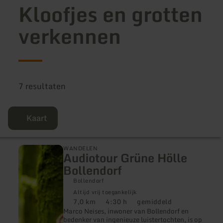
Kloofjes en grotten
verkennen
7 resultaten
Kaart
meer
WANDELEN
Audiotour Grüne Hölle
informatie
over:
Bollendorf
Audiotour
Grüne
Bollendorf
Hölle
Altijd vrij toegankelijk
Bollendorf
7,0 km
4:30 h
gemiddeld
Afstand:
Duur:
Moeilijkheidsgraad:
Marco Neises, inwoner van Bollendorf en
bedenker van ingenieuze luistertochten, is op