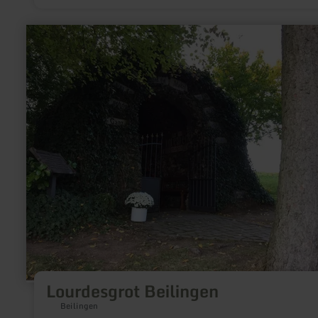
gedownload naar de smartphone zodat er ter plekke geen inte
nodig is.
meer
informatie
over:
Lourdesgrot
Beilingen
Lourdesgrot Beilingen
Beilingen