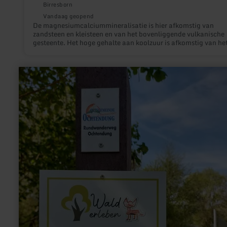
Birresborn
Vandaag geopend
De magnesiumcalciummineralisatie is hier afkomstig van
zandsteen en kleisteen en van het bovenliggende vulkanische
gesteente. Het hoge gehalte aan koolzuur is afkomstig van he
vulkanisme in de Eifel en geeft het water de naam “Säuerling
(zuur). In Birresborn zijn in totaal vijf bronnen bekend, waarv
verschillende van groot economisch belang waren. Tegenwoo
meer
kan drinkwater worden gehaald uit de Lindenquelle en de
informatie
Fischbach-Drees.
over:
Actionbound:
Wald
erleben