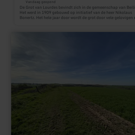
Vandaag geopend
De Grot van Lourdes bevindt zich in de gemeenschap van Beil
Het werd in 1909 gebouwd op initiatief van de heer Nikolaus
Bonertz. Het hele jaar door wordt de grot door vele gelovigen 
pelgrims bezocht. Begin oktober is er een jaarlijkse lichtproce
naar de Grot van Lourdes. Binnen en buiten de grot is het bed
met lavaslakken. Ivy, mos en bomen groeien rondom.
meer
informatie
over:
Bördeblick
"Nideggen-
Berg"