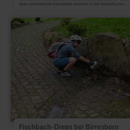
deze verkwikkende borrelende bronnen in het GesundLand
Vulkaaneifel.
meer
informatie
over:
Fischbach-
Drees
bei
Birresborn
Fischbach-Drees bei Birresborn