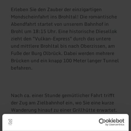
Erleben Sie den Zauber der einzigartigen
Mondscheinfahrt ins Brohltal! Die romantische
Abendfahrt startet von unserem Bahnhof in
Brohl um 18:15 Uhr. Eine historische Diesellok
zieht den "Vulkan-Express" durch das untere
und mittlere Brohltal bis nach Oberzissen, am
Fuße der Burg Olbrück. Dabei werden mehrere
Brücken und ein knapp 100 Meter langer Tunnel
befahren.
Nach ca. einer Stunde gemütlicher Fahrt trifft
der Zug am Zielbahnhof ein, wo Sie eine kurze
Wanderung hinauf zu einer Grillhütte erwartet.
Dort wird ein schmackhaftes Abendessen in
sommerlicher Athmosphäre gereicht. Genießen