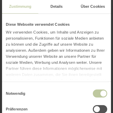
Sie einen entspannten Abend mit Blick über das
Brohltal!
Zustimmung
Details
Über Cookies
Diese Webseite verwendet Cookies
Mit Beginn der Dämmerung wird eine
Nachtwanderung durch die Vollmondnacht
Wir verwenden Cookies, um Inhalte und Anzeigen zu
angeboten, an deren Ende Sie der "Vulkan-
personalisieren, Funktionen für soziale Medien anbieten
zu können und die Zugriffe auf unsere Website zu
Express" wieder erwartet. Die Rückkunft in
analysieren. Außerdem geben wir Informationen zu Ihrer
Brohl ist um 23:40 Uhr mit Anschluss an die
Verwendung unserer Website an unsere Partner für
Regionalzüge in Richtung Bonn/Köln bzw.
soziale Medien, Werbung und Analysen weiter. Unsere
Koblenz.
Partner führen diese Informationen möglicherweise mit
weiteren Daten zusammen, die Sie ihnen bereitgestellt
haben oder die sie im Rahmen Ihrer Nutzung der Dienste
Der Fahrpreis beinhaltet die Fahrt im "Vulkan-
gesammelt haben.
Einwilligungsauswahl
Express", das Abendessen und die
Notwendig
Nachtwanderung.
Fahrpreise
Erwachsene 50,00 EUR Kinder
Präferenzen