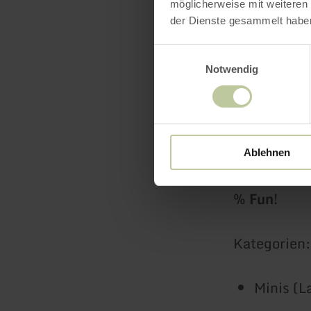
Cross C
möglicherweise mit weiteren
der Dienste gesammelt habe
Allmoun
Einwilligungsauswahl
Enduro
Notwendig
NEU: Pumpt
Ablehnen
Das offene 
% Fun!
Kategorien:
Minis (L