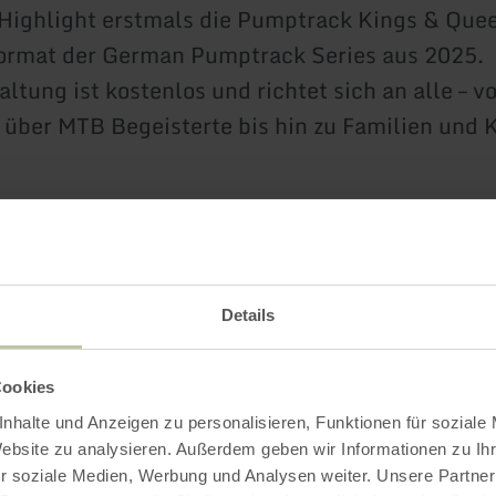
ighlight erstmals die Pumptrack Kings & Quee
ormat der German Pumptrack Series aus 2025.
altung ist kostenlos und richtet sich an alle – 
über MTB Begeisterte bis hin zu Familien und 
Vorjahren erwarten euch verschiedene Touren fü
Details
 Tour
Cookies
 & Kinder Tour
nhalte und Anzeigen zu personalisieren, Funktionen für soziale
Website zu analysieren. Außerdem geben wir Informationen zu I
 Tour
r soziale Medien, Werbung und Analysen weiter. Unsere Partner