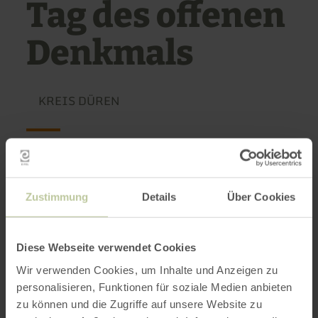
Tag des offenen
Denkmals
KREIS DÜREN
13.09.26
Zustimmung
Details
Über Cookies
Am 13. September 2026 öffnet der Tag des
offenen Denkmals bundesweit Türen zu
Diese Webseite verwendet Cookies
historischen Bauwerken, Burgen und Kirchen.
Wir verwenden Cookies, um Inhalte und Anzeigen zu
Besucher erwartet ein spannender Einblick in
personalisieren, Funktionen für soziale Medien anbieten
Geschichte, Handwerk und Denkmalpflege für
zu können und die Zugriffe auf unsere Website zu