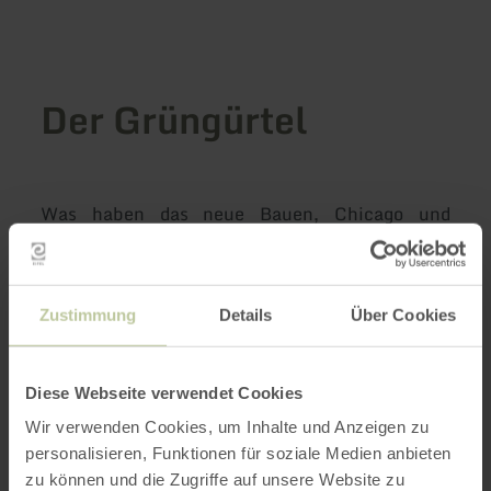
Der Grüngürtel
Was haben das neue Bauen, Chicago und
Dörpelhöhner mit dem Grüngürtel gemeinsam?
Lassen Sie sich diesen Zusammenhang bei
einem Spaziergang durch das Kleinod der
Zustimmung
Details
Über Cookies
Architektur erzählen.
Diese Webseite verwendet Cookies
Wir verwenden Cookies, um Inhalte und Anzeigen zu
Die Führung startet um 14:00 Uhr an den
personalisieren, Funktionen für soziale Medien anbieten
Sitzbänken vor Haus Grüngürtel 31 und dauert
zu können und die Zugriffe auf unsere Website zu