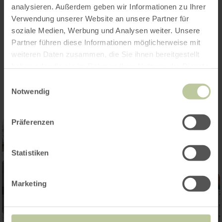
ca. zwei Stunden. Ihre Karte können Sie gerne
analysieren. Außerdem geben wir Informationen zu Ihrer
vorab im iPUNKT kaufen oder direkt beim
Verwendung unserer Website an unsere Partner für
Stadtführer vor Ort.
soziale Medien, Werbung und Analysen weiter. Unsere
Partner führen diese Informationen möglicherweise mit
weiteren Daten zusammen, die Sie ihnen bereitgestellt
Impressionen
haben oder die sie im Rahmen Ihrer Nutzung der Dienste
gesammelt haben.
Einwilligungsauswahl
Notwendig
Präferenzen
Statistiken
Marketing