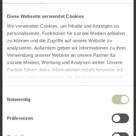
Hörverstärker ausleihen, wenn sie dies im
Vorfeld anmelden. Ansonsten ist eine
Anmeldung für die kostenfreien Touren nicht
Diese Webseite verwendet Cookies
erforderlich.
Wir verwenden Cookies, um Inhalte und Anzeigen zu
Wir bitten darum, dass sich größere Gruppen ab
personalisieren, Funktionen für soziale Medien anbieten
10 Personen im Vorfeld unter 02444/9510-0
zu können und die Zugriffe auf unsere Website zu
ankündigen.
analysieren. Außerdem geben wir Informationen zu Ihrer
Verwendung unserer Website an unsere Partner für
Uhrzeit: 14.00 Uhr (mittwochs)
soziale Medien, Werbung und Analysen weiter. Unsere
Dauer: 3 Stunden
Partner führen diese Informationen möglicherweise mit
weiteren Daten zusammen, die Sie ihnen bereitgestellt
Kosten: frei
haben oder die sie im Rahmen Ihrer Nutzung der Dienste
Ort: Parkplatz Abtei Mariawald, an der L249 bei
gesammelt haben.
Heimbach
Einwilligungsauswahl
Notwendig
Info-Tel: 02444. 9510-0
E-Mail:
info@nationalpark-eifel.de
Präferenzen