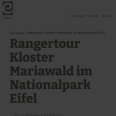
Zurück
Zum Hauptinhalt springen
Zur Suche springen
Zur Hauptnavigation springe
Zum Footer springen
zur
Startseite
BUCHEN
SUCHE
MENÜ
Startseite
Rangertour Kloster Mariawald im Nationalpark Eifel
Rangertour
Kloster
Mariawald im
Nationalpark
Eifel