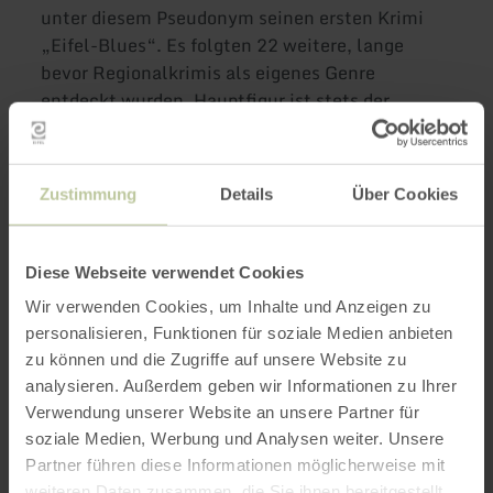
unter diesem Pseudonym seinen ersten Krimi
„Eifel-Blues“. Es folgten 22 weitere, lange
bevor Regionalkrimis als eigenes Genre
entdeckt wurden. Hauptfigur ist stets der
Journalist Siggi Baumeister.
Auch das Leben seines Verlegers Ralf Kramp hat
Zustimmung
Details
Über Cookies
Jacques Berndorf nachhaltig beeinflusst.
Freuen Sie sich auf einen literarischen und sehr
persönlichen Rückblick, wenn Ralf von seinem
Diese Webseite verwendet Cookies
Freund „Michel“ erzählt. An seiner Seite steht
Wir verwenden Cookies, um Inhalte und Anzeigen zu
an diesem besonderen Abend der Autor und
personalisieren, Funktionen für soziale Medien anbieten
Entertainer Manni Lang. Und wenn sich im
zu können und die Zugriffe auf unsere Website zu
gemütlichen Kinosaal mit seinen 42 roten
analysieren. Außerdem geben wir Informationen zu Ihrer
Sesseln der Vorhang hebt, dürfte rasch
Verwendung unserer Website an unsere Partner für
klarwerden: Für große Geschichten braucht es
soziale Medien, Werbung und Analysen weiter. Unsere
keine Großstadt!
Partner führen diese Informationen möglicherweise mit
weiteren Daten zusammen, die Sie ihnen bereitgestellt