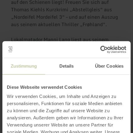
auf den Schienen liegt! Freuen Sie sich auf
Thomas Kiehls Kurzkrimi „Abstellgleis“ aus
„Nordeifel Mordeifel 3“ – und auf einen Auszug
aus seinem aktuellen Thriller „Frøhland“.
Lokalmatador Manni Lang liest aus seinem
aktuellen Thriller „Schattenwölfe“, dessen
Handlung von St. Petersburg bis an den
Mechernicher Bleiberg führt. In seinem
Zustimmung
Details
Über Cookies
humorvollen Kurzkrimi „Pocahontas und die
Diamanten“ aus „Nordeifel Mordeifel 3“
beweist ein Geierweibchen aus dem
Diese Webseite verwendet Cookies
Wildfreigehege Hellenthal, dass
Wir verwenden Cookies, um Inhalte und Anzeigen zu
kriminalistische Ermittlungsarbeit beflügelt…
personalisieren, Funktionen für soziale Medien anbieten
zu können und die Zugriffe auf unsere Website zu
Das QuBi.Eifel öffnet seine Türen für einen
analysieren. Außerdem geben wir Informationen zu Ihrer
Blick hinter die Kulissen eines Ortes, an dem
Verwendung unserer Website an unsere Partner für
sonst gelernt, gefördert und an Zukunft
soziale Medien, Werbung und Analysen weiter. Unsere