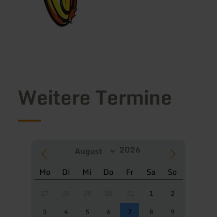
Weitere Termine
Mo
Di
Mi
Do
Fr
Sa
So
27
28
29
30
31
1
2
3
4
5
6
7
8
9