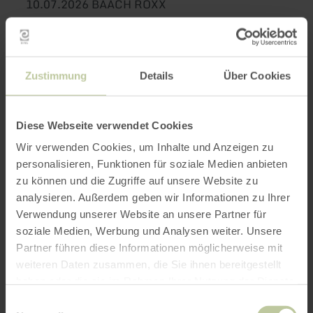
10.07.2026 BAACH ROXX
17.07.2026 Blechbanda
24.07.2026 Belsch Jecke
Zustimmung
Details
Über Cookies
30.07.2026 Eifel-Ardennen
Diese Webseite verwendet Cookies
02.08.2026 Frühschoppen
Wir verwenden Cookies, um Inhalte und Anzeigen zu
personalisieren, Funktionen für soziale Medien anbieten
23.08.2026 VW Oldtimer-Parking
zu können und die Zugriffe auf unsere Website zu
analysieren. Außerdem geben wir Informationen zu Ihrer
Verwendung unserer Website an unsere Partner für
05.09.-07.09. Kirmes in Neuerburg
soziale Medien, Werbung und Analysen weiter. Unsere
Partner führen diese Informationen möglicherweise mit
22.08.2025 Müller´s Musikante: Das große
weiteren Daten zusammen, die Sie ihnen bereitgestellt
Finale, präsentiert vom Gewerbe- und
haben oder die sie im Rahmen Ihrer Nutzung der Dienste
Tourismusverein
gesammelt haben.
Einwilligungsauswahl