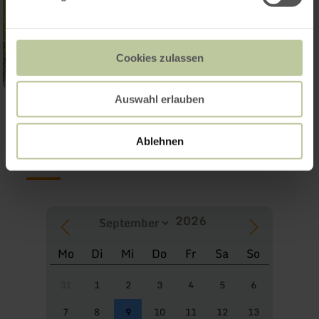
Cookies zulassen
Auswahl erlauben
Weitere Termine
Ablehnen
Mo
Di
Mi
Do
Fr
Sa
So
31
1
2
3
4
5
6
7
8
9
10
11
12
13