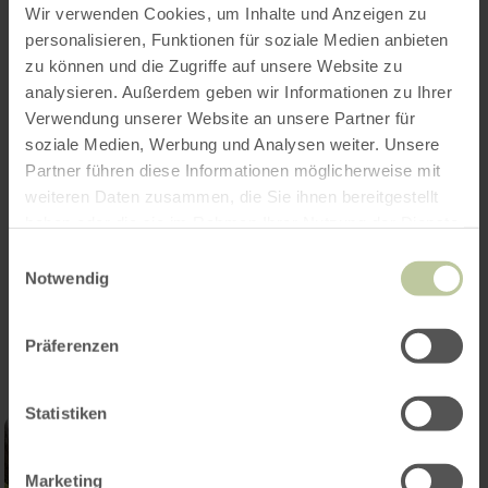
Wir verwenden Cookies, um Inhalte und Anzeigen zu
Veranstaltungsort:
personalisieren, Funktionen für soziale Medien anbieten
Altstadt Buchhandlung, Burgstraße 36, Wittlich
zu können und die Zugriffe auf unsere Website zu
analysieren. Außerdem geben wir Informationen zu Ihrer
Einlass ist ab 18.40 Uhr.
Verwendung unserer Website an unsere Partner für
soziale Medien, Werbung und Analysen weiter. Unsere
Eintritt: 15€/Person
Partner führen diese Informationen möglicherweise mit
weiteren Daten zusammen, die Sie ihnen bereitgestellt
haben oder die sie im Rahmen Ihrer Nutzung der Dienste
gesammelt haben.
Einwilligungsauswahl
Notwendig
Impressionen
Präferenzen
Statistiken
Marketing