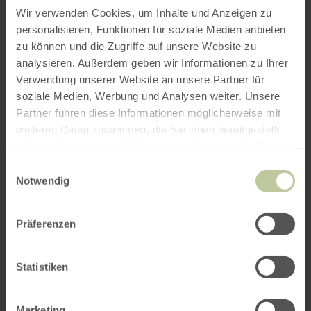
Wir verwenden Cookies, um Inhalte und Anzeigen zu
ihnen helfend die Hand. Für die Frauen, für den
personalisieren, Funktionen für soziale Medien anbieten
Frieden. Er ist der Safe Space des Lachens, die
zu können und die Zugriffe auf unsere Website zu
letzte Bastion gegen das Spießertum.
analysieren. Außerdem geben wir Informationen zu Ihrer
Verwendung unserer Website an unsere Partner für
Sorgt euch nicht: Was bei Appelt passiert,
soziale Medien, Werbung und Analysen weiter. Unsere
bleibt bei Appelt. Lacht kaputt, was euch
Partner führen diese Informationen möglicherweise mit
kaputtmacht! Comedy ab 18!
weiteren Daten zusammen, die Sie ihnen bereitgestellt
haben oder die sie im Rahmen Ihrer Nutzung der Dienste
Einlass: 19.00 Uhr
gesammelt haben.
Einwilligungsauswahl
Notwendig
Tickets gibt es
hier
, in den
GesundLand Tourist Informationen und in allen
Vorverkaufsstellen von Ticket Regional
Präferenzen
Statistiken
Impressionen
Marketing