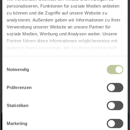
Superstock-Klasse
, die nach einer Pause wieder
personalisieren, Funktionen für soziale Medien anbieten
eingeführt wurde. Die Rennserie erstreckt sich
zu können und die Zugriffe auf unsere Website zu
über mehrere Wochenenden und findet auf
analysieren. Außerdem geben wir Informationen zu Ihrer
bekannten Rennstrecken in Deutschland und
Verwendung unserer Website an unsere Partner für
den Nachbarländern statt.
soziale Medien, Werbung und Analysen weiter. Unsere
Partner führen diese Informationen möglicherweise mit
Weitere Informationen: ©www.nuerburgring.de
weiteren Daten zusammen, die Sie ihnen bereitgestellt
haben oder die sie im Rahmen Ihrer Nutzung der Dienste
gesammelt haben.
Einwilligungsauswahl
Notwendig
Impressionen
Präferenzen
Statistiken
Marketing