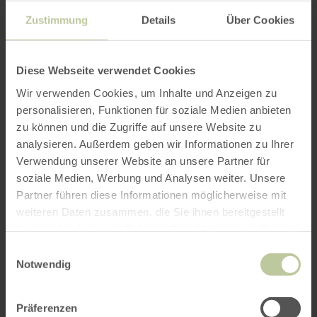
nach Dümpelfeld zurück. Im Preis von 20,00
Zustimmung
Details
Über Cookies
Euro pro Person ist ein Kaffee oder
ein Softgetränk enthalten.
Eine Anmeldung ist erforderlich.
Diese Webseite verwendet Cookies
Termine: 02.05.2026 | 11.07.2026 |
Wir verwenden Cookies, um Inhalte und Anzeigen zu
23.08.2026
personalisieren, Funktionen für soziale Medien anbieten
zu können und die Zugriffe auf unsere Website zu
Start
: 10.00 Uhr in Dümpelfeld, DÜNALÜ
analysieren. Außerdem geben wir Informationen zu Ihrer
Dorfgemeinschaftshaus
Verwendung unserer Website an unsere Partner für
Anmeldung:
Christian Schöfferle
soziale Medien, Werbung und Analysen weiter. Unsere
Tel./WhatsApp: 0151 54902015 Mail:
Partner führen diese Informationen möglicherweise mit
info@radtouren-eifel.de
weiteren Daten zusammen, die Sie ihnen bereitgestellt
haben oder die sie im Rahmen Ihrer Nutzung der Dienste
Für Gruppen können zusätzlich Extratermine
gesammelt haben.
Einwilligungsauswahl
vereinbart werden.
Notwendig
Präferenzen
>>weitere Termine zu geführten Radtouren