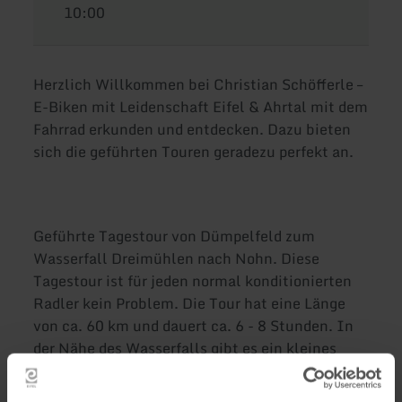
10:00
Herzlich Willkommen bei Christian Schöfferle –
E-Biken mit Leidenschaft Eifel & Ahrtal mit dem
Fahrrad erkunden und entdecken. Dazu bieten
sich die geführten Touren geradezu perfekt an.
Geführte Tagestour von Dümpelfeld zum
Wasserfall Dreimühlen nach Nohn. Diese
Tagestour ist für jeden normal konditionierten
Radler kein Problem. Die Tour hat eine Länge
von ca. 60 km und dauert ca. 6 - 8 Stunden. In
der Nähe des Wasserfalls gibt es ein kleines
Café, mit Einkehr. Nach der Pause und
Besichtigung des Wasserfalls, geht es wieder