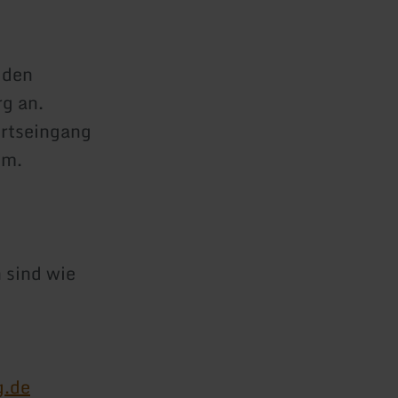
 den
g an.
Ortseingang
im.
 sind wie
g.de