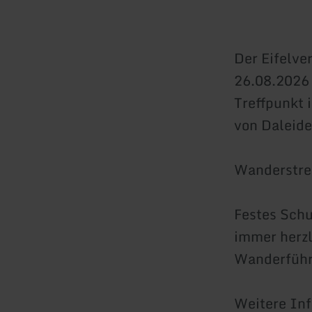
Der Eifelve
26.08.2026 
Treffpunkt 
von Daleid
Wanderstrec
Festes Schu
immer herz
Wanderführe
Weitere In