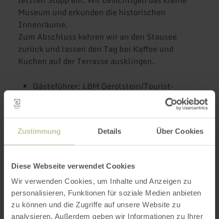
Museum und er­kunden die historischen
Innenräume.
Zum Abschluss kehren wir an den Stausee
zurück und lassen den Tag bei Kaffee und
Kuchen auf der Terrasse ausklingen.
Gästeführer: LBM Gerolstein/Tourist-
Information Bitburger Land
Dauer: ca. 7 Stunden
Länge: ca. 60 Km
Zustimmung
Details
Über Cookies
Treffpunkt: Biersdorf am See, Zur Rotlay
Preis: 31 € pro Person
Diese Webseite verwendet Cookies
Wir verwenden Cookies, um Inhalte und Anzeigen zu
Jetzt anmelden zu den Veranstaltungen des
personalisieren, Funktionen für soziale Medien anbieten
Erlebnisprogramms:
zu können und die Zugriffe auf unsere Website zu
- Online unter
www.eifel-direkt.de
analysieren. Außerdem geben wir Informationen zu Ihrer