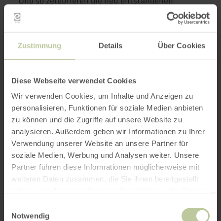
Und so zelebrieren die neu entstandenen
Eigenkompositionen Pabsts einen ganz
persönlichen Rhythm Riot: einen rhythmischen
Protest, der Musik und Kreativität ganz bewusst
Zustimmung
Details
Über Cookies
als kraftvollen Gegenpol zu den dunklen und
zerstörerischen Tendenzen unser Gesellschaft
sieht. Unterstützt wird er hierbei von seinen
Diese Webseite verwendet Cookies
zwei langjährigen Weggefährten und Veteranen
Wir verwenden Cookies, um Inhalte und Anzeigen zu
der europäischen Jazzszene. Der JazzEcho -
personalisieren, Funktionen für soziale Medien anbieten
Preisträger André Nendza am Kontrabass und
zu können und die Zugriffe auf unsere Website zu
Erik Kooger, einer der gefragtesten Schlagzeuger
analysieren. Außerdem geben wir Informationen zu Ihrer
der Niederlande, vollenden so das perfekt
Verwendung unserer Website an unsere Partner für
aufeinander eingespielte Trio.
soziale Medien, Werbung und Analysen weiter. Unsere
Partner führen diese Informationen möglicherweise mit
Veranstaltung im Rahmen der Partnerschaft
weiteren Daten zusammen, die Sie ihnen bereitgestellt
zwischen den Vereinen Bluebird Music
haben oder die sie im Rahmen Ihrer Nutzung der Dienste
ASBL und Jazzinitiative Eifel e. V. bezüglich der
gesammelt haben.
Einwilligungsauswahl
Mobilität von Musikensembles zwischen
Notwendig