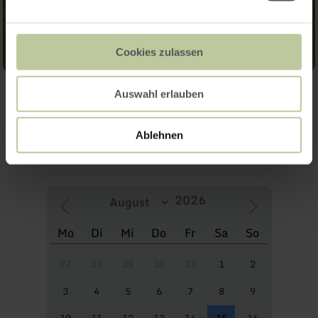
Cookies zulassen
Auswahl erlauben
Weitere Termine
Ablehnen
Mo
Di
Mi
Do
Fr
Sa
So
27
28
29
30
31
1
2
3
4
5
6
7
8
9