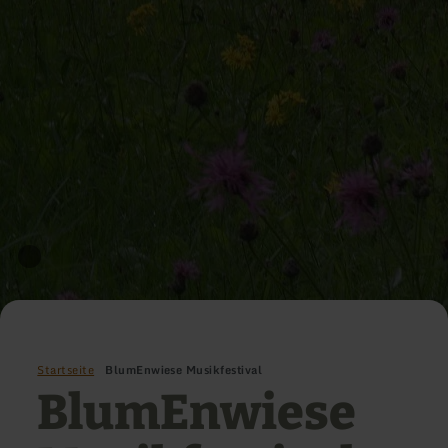
Startseite
BlumEnwiese Musikfestival
BlumEnwiese