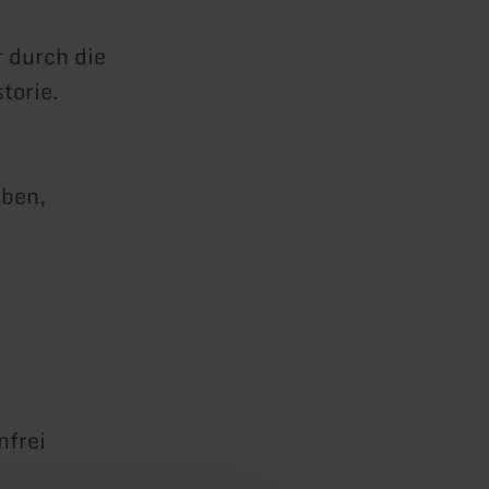
r durch die
torie.
eben,
nfrei