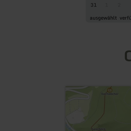
31
1
2
ausgewählt
verf
O