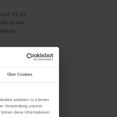
 und 14:15
Fahrzeiten
vulkan-
n und
Über Cookies
xpress.de,
albahn.de.
 Medien anbieten zu können
hrer Verwendung unserer
 führen diese Informationen