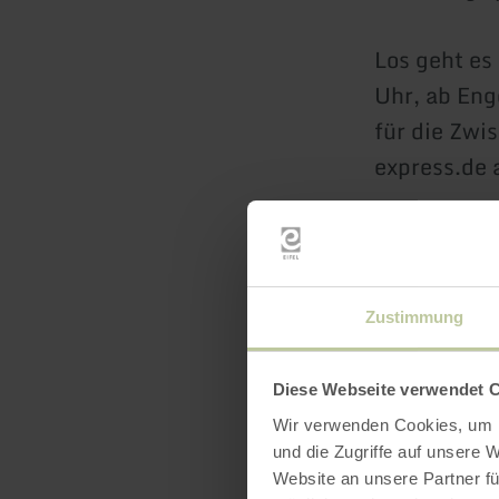
Los geht es
Uhr, ab Eng
für die Zw
express.de 
Für die Anr
Koblenz ver
Zustimmung
Nähere Inf
Telefon 026
Diese Webseite verwendet 
Wir verwenden Cookies, um I
und die Zugriffe auf unsere 
Website an unsere Partner fü