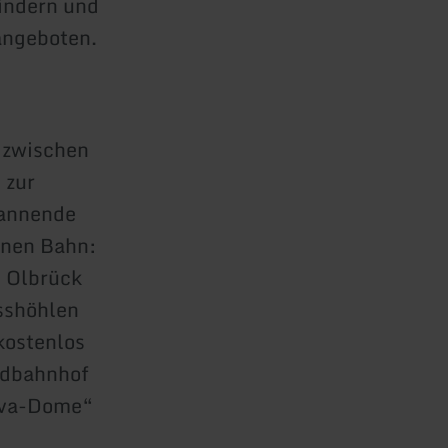
Kindern und
angeboten.
 zwischen
 zur
pannende
inen Bahn:
g Olbrück
asshöhlen
kostenlos
ndbahnhof
ava-Dome“