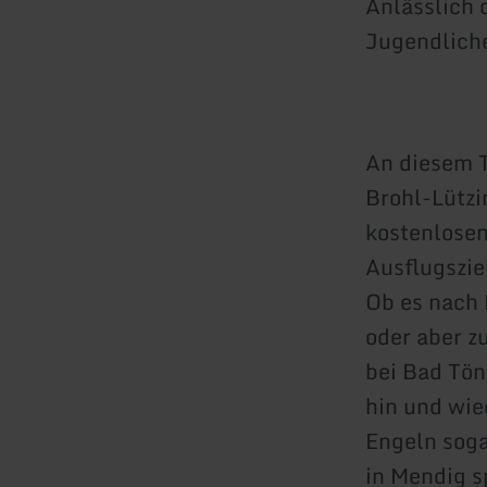
Anlässlich 
Jugendliche
An diesem T
Brohl-Lützi
kostenlosen
Ausflugszie
Ob es nach 
oder aber z
bei Bad Tön
hin und wie
Engeln sog
in Mendig s