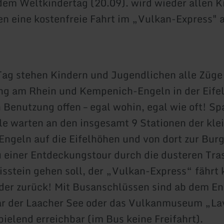
dem Weltkindertag (20.09). wird wieder allen 
n eine kostenfreie Fahrt im „Vulkan-Express" 
ag stehen Kindern und Jugendlichen alle Züge
ng am Rhein und Kempenich-Engeln in der Eifel
 Benutzung offen – egal wohin, egal wie oft! S
le warten an den insgesamt 9 Stationen der kle
Engeln auf die Eifelhöhen und von dort zur Bur
u einer Entdeckungstour durch die dusteren Tr
isstein gehen soll, der „Vulkan-Express“ fährt 
der zurück! Mit Busanschlüssen sind ab dem E
ar der Laacher See oder das Vulkanmuseum „L
pielend erreichbar (im Bus keine Freifahrt).