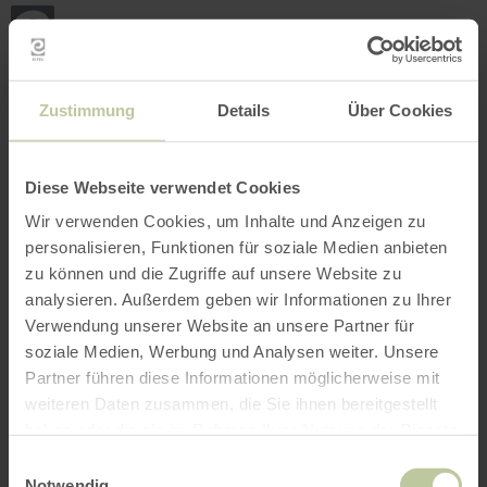
Back
Skip to main content
Skip to search
Skip to main navigation
Skip to footer
to
home
page
BOOK
SEARCH
MENU
The leisure activities listed below have been
Zustimmung
Details
Über Cookies
posted on the Regiondo booking platform by the
provider GesundLand Vulkaneifel GmbH. The
provider GesundLand Vulkaneifel GmbH is
Diese Webseite verwendet Cookies
solely responsible for the content.
Wir verwenden Cookies, um Inhalte und Anzeigen zu
personalisieren, Funktionen für soziale Medien anbieten
zu können und die Zugriffe auf unsere Website zu
analysieren. Außerdem geben wir Informationen zu Ihrer
Verwendung unserer Website an unsere Partner für
soziale Medien, Werbung und Analysen weiter. Unsere
Partner führen diese Informationen möglicherweise mit
weiteren Daten zusammen, die Sie ihnen bereitgestellt
haben oder die sie im Rahmen Ihrer Nutzung der Dienste
gesammelt haben.
Einwilligungsauswahl
Notwendig