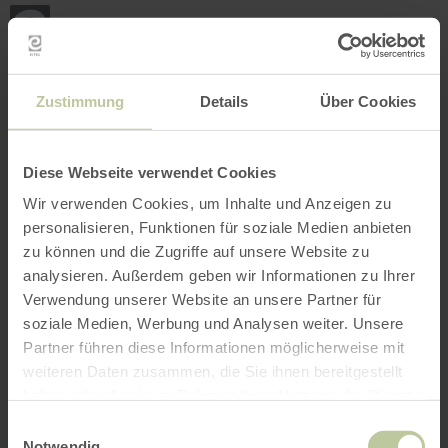
Back
Skip to main content
Skip to search
Skip to main navigation
Skip to footer
to
home
page
BOOK
SEARCH
MENU
The leisure activities listed below have been
Zustimmung
Details
Über Cookies
posted on the Regiondo booking platform by the
provider Rureifel Tourismus GmbH. The provider
Rureifel Tourismus GmbH is solely responsible
Diese Webseite verwendet Cookies
for the content.
Wir verwenden Cookies, um Inhalte und Anzeigen zu
personalisieren, Funktionen für soziale Medien anbieten
zu können und die Zugriffe auf unsere Website zu
analysieren. Außerdem geben wir Informationen zu Ihrer
Verwendung unserer Website an unsere Partner für
soziale Medien, Werbung und Analysen weiter. Unsere
Partner führen diese Informationen möglicherweise mit
weiteren Daten zusammen, die Sie ihnen bereitgestellt
haben oder die sie im Rahmen Ihrer Nutzung der Dienste
gesammelt haben.
Einwilligungsauswahl
Notwendig