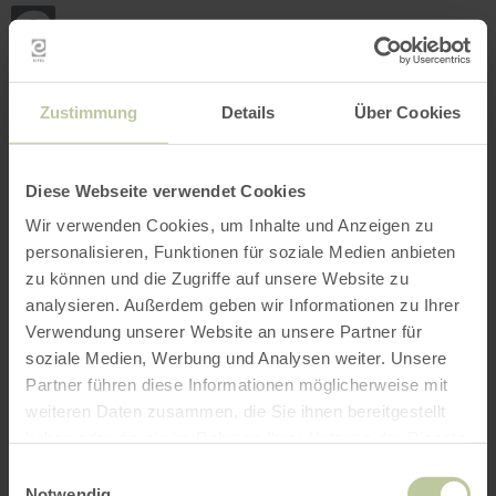
Zurück
Zum Hauptinhalt springen
Zur Suche springen
Zur Hauptnavigation springe
Zum Footer springen
zur
Startseite
BUCHEN
SUCHE
MENÜ
Nachfolgend aufgelistetes Freizeitangebot
Zustimmung
Details
Über Cookies
wurde vom Anbieter GesundLand Vulkaneifel
GmbH auf der Buchungsplattform Regiondo
eingestellt. Für den Inhalt ist ausschließlich
Diese Webseite verwendet Cookies
der Anbieter GesundLand Vulkaneifel GmbH
Wir verwenden Cookies, um Inhalte und Anzeigen zu
verantwortlich.
personalisieren, Funktionen für soziale Medien anbieten
zu können und die Zugriffe auf unsere Website zu
analysieren. Außerdem geben wir Informationen zu Ihrer
Verwendung unserer Website an unsere Partner für
soziale Medien, Werbung und Analysen weiter. Unsere
Partner führen diese Informationen möglicherweise mit
weiteren Daten zusammen, die Sie ihnen bereitgestellt
haben oder die sie im Rahmen Ihrer Nutzung der Dienste
gesammelt haben.
Einwilligungsauswahl
Notwendig