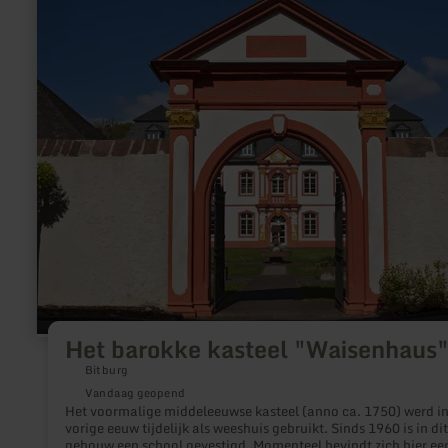
over:
Het
barokke
kasteel
"Waisenhaus"
Het barokke kasteel "Waisenhaus
Bitburg
Vandaag geopend
Het voormalige middeleeuwse kasteel (anno ca. 1750) werd in
vorige eeuw tijdelijk als weeshuis gebruikt. Sinds 1960 is in dit
gebouw een school gevestigd. Momenteel bevindt zich hier ee