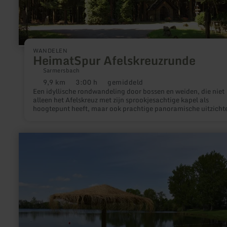
WANDELEN
HeimatSpur Afelskreuzrunde
Sarmersbach
9,9 km
3:00 h
gemiddeld
Afstand:
Duur:
Moeilijkheidsgraad:
Een idyllische rondwandeling door bossen en weiden, die niet
alleen het Afelskreuz met zijn sprookjesachtige kapel als
hoogtepunt heeft, maar ook prachtige panoramische uitzicht
biedt.
meer
informatie
over:
Badesee
Echtz