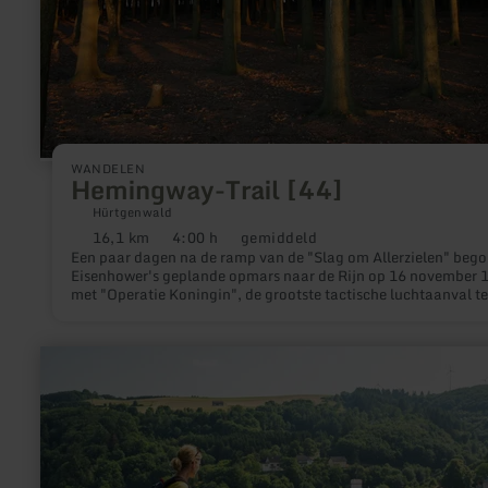
WANDELEN
Hemingway-Trail [44]
Hürtgenwald
16,1 km
4:00 h
gemiddeld
Afstand:
Duur:
Moeilijkheidsgraad:
Een paar dagen na de ramp van de "Slag om Allerzielen" beg
Eisenhower's geplande opmars naar de Rijn op 16 november 
met "Operatie Koningin", de grootste tactische luchtaanval te
ondersteuning van grondtroepen tijdens de hele Tweede
Wereldoorlog.
meer
informatie
over:
Neuer-
Burg-
Weg