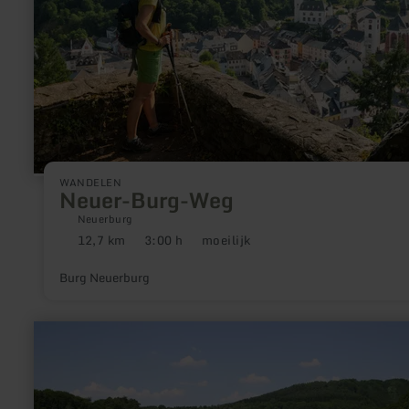
WANDELEN
Neuer-Burg-Weg
Neuerburg
12,7 km
3:00 h
moeilijk
Afstand:
Duur:
Moeilijkheidsgraad:
Burg Neuerburg
meer
informatie
over:
Stuwmeer
Bitburg,
Biersdorf