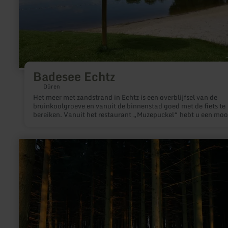
Badesee Echtz
Düren
Het meer met zandstrand in Echtz is een overblijfsel van de
bruinkoolgroeve en vanuit de binnenstad goed met de fiets te
bereiken. Vanuit het restaurant „Muzepuckel“ hebt u een moo
uitzicht en op de riante zonneweide een echt vakantiegevoel.
het meer kunt u waterfietsen lenen. Eveneens geschikt is het 
van Echtz voor duiksporters en vissers.
meer
informatie
over:
Hemingway-
Trail
[44]