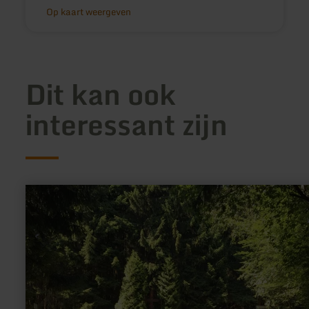
Op kaart weergeven
Dit kan ook
interessant zijn
meer
informatie
over:
HeimatSpur
Afelskreuzrunde