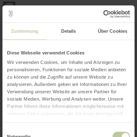
Mijn
loca
bepa
Plaats zoeken
Filter openen
INTERACTIEVE KAART
Zustimmung
Details
Über Cookies
Diese Webseite verwendet Cookies
Wir verwenden Cookies, um Inhalte und Anzeigen zu
personalisieren, Funktionen für soziale Medien anbieten
zu können und die Zugriffe auf unsere Website zu
analysieren. Außerdem geben wir Informationen zu Ihrer
Verwendung unserer Website an unsere Partner für
soziale Medien, Werbung und Analysen weiter. Unsere
Partner führen diese Informationen möglicherweise mit
weiteren Daten zusammen, die Sie ihnen bereitgestellt
haben oder die sie im Rahmen Ihrer Nutzung der Dienste
gesammelt haben.
Einwilligungsauswahl
Notwendig