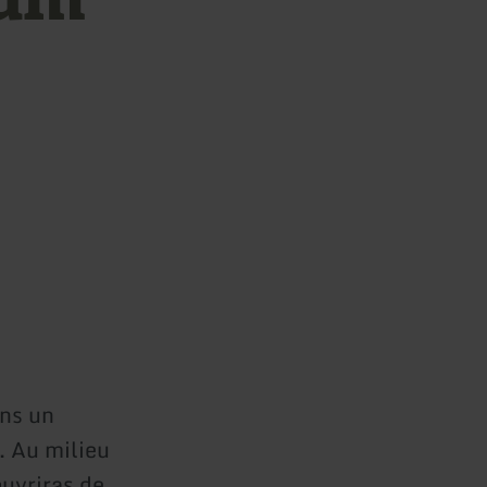
ans un
. Au milieu
ouvriras de