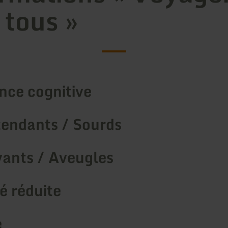
 tous »
nce cognitive
endants / Sourds
ants / Aveugles
é réduite
é