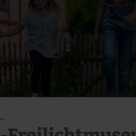
rn
-Freilichtmus