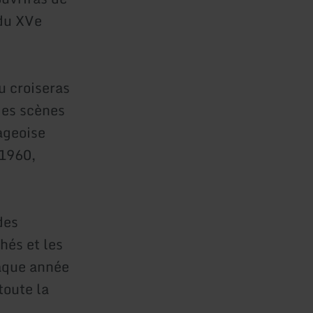
 du XVe
u croiseras
des scènes
lageoise
 1960,
des
hés et les
haque année
toute la