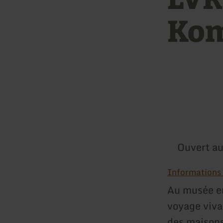
Ko
Ouvert au
Informations s
Au musée en
voyage vivan
des maisons