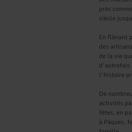
près commen
siècle jusq
En flânant 
des artisan
de la vie qu
d’autrefois
l’histoire p
De nombreus
activités p
fêtes, en pa
à Pâques, fe
famille.