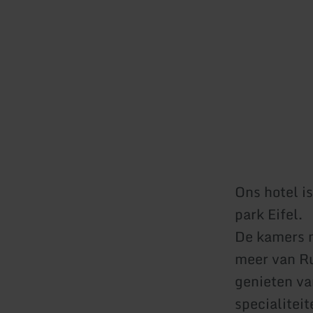
Ons hotel i
park Eifel.
De kamers m
meer van Ru
genieten va
specialitei