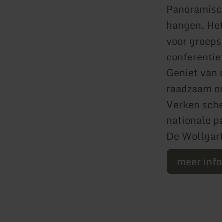
Panoramisch
hangen. Het
voor groeps
conferentie
Geniet van 
raadzaam om
Verken sche
nationale p
De Wollgart
meer inf