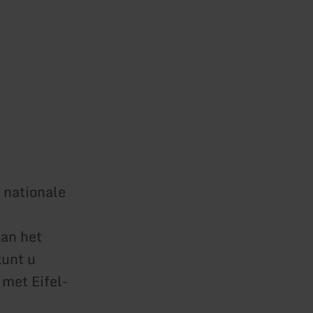
t nationale
aan het
kunt u
 met Eifel-