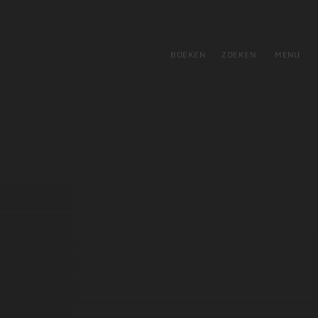
tie
BOEKEN
ZOEKEN
MENU