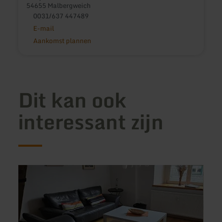
54655 Malbergweich
0031/637 447489
E-mail
Aankomst plannen
Dit kan ook
interessant zijn
meer
meer
informatie
inform
over:
over:
Zum
Ferie
alten
Alpak
Landrat
Knei