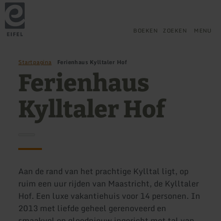
Terug
Ga naar de hoofdinhoud
Ga naar de zoekfunctie
Ga naar de hoofdnavigatie
Ga naar de voettekst
naar
de
startpagina
BOEKEN
ZOEKEN
MENU
Startpagina
Ferienhaus Kylltaler Hof
Ferienhaus
Kylltaler Hof
Aan de rand van het prachtige Kylltal ligt, op
ruim een uur rijden van Maastricht, de Kylltaler
Hof. Een luxe vakantiehuis voor 14 personen. In
2013 met liefde geheel gerenoveerd en
smaakvol en gloednieuw ingericht met tal van