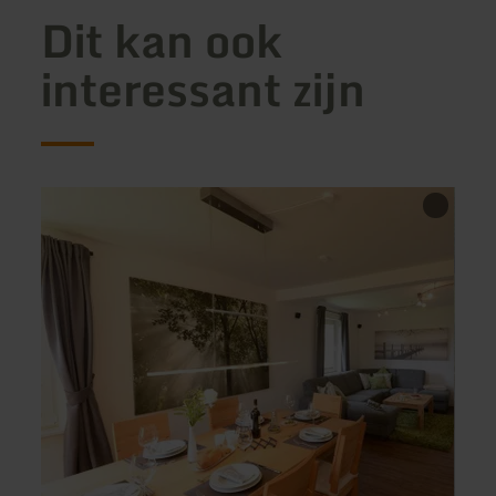
Dit kan ook
interessant zijn
meer
meer
informatie
inform
over:
over:
Ferienhaus
Ferie
Lommiland
Zum
Sonne