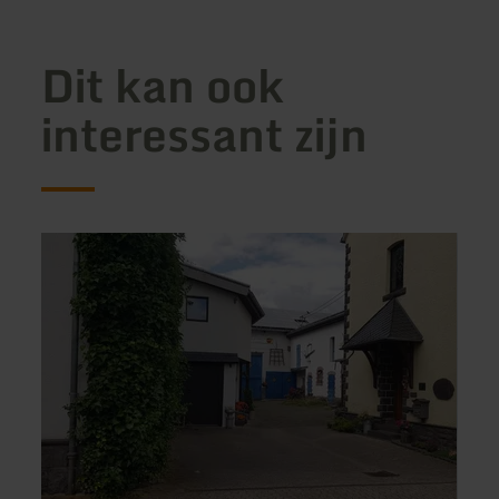
Dit kan ook
interessant zijn
meer
meer
informatie
inform
over:
over:
Ferienwohnung
Ferie
Piemonteserhof
Klats