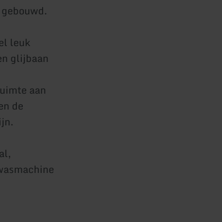
e gebouwd.
el leuk
en glijbaan
ruimte aan
ten de
jn.
al,
, wasmachine