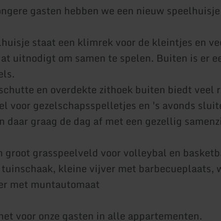
ongere gasten hebben we een nieuw speelhuisj
huisje staat een klimrek voor de kleintjes en ve
at uitnodigt om samen te spelen. Buiten is er e
ls.
schutte en overdekte zithoek buiten biedt veel 
fel voor gezelschapsspelletjes en 's avonds slui
 daar graag de dag af met een gezellig samenzi
en groot grasspeelveld voor volleybal en basketb
, tuinschaak, kleine vijver met barbecueplaats
er met muntautomaat
rnet voor onze gasten in alle appartementen.