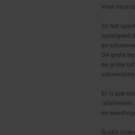
Voor onze j
In het speel
speelgoed d
en schomme
De grote be
de grote ta
volwassenen
Er is ook e
tafeltennis
en wasdrog
Gratis inte