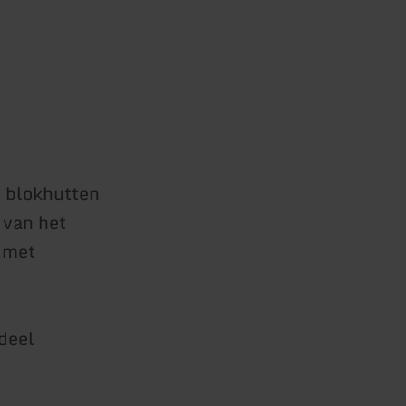
n blokhutten
 van het
 met
deel