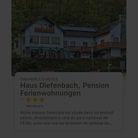
plus
plus
sur
sur
:
:
Haus
Land
Diefenbach,
am
Pension
Arem
Ferienwohnungen
CHAMBRES D'HÔTES
Haus Diefenbach, Pension
Ferienwohnungen
P
F
F
Heimbach
Notre maison familiale est située dans un endroit
B
calme, directement à côté du parc national de
d
l'Eifel, avec une vue sur le bassin de retenue de
u
Heimbach et son ancienne centrale électrique de
s
style Art nouveau. Le lac de la Rur n'est qu'à un
r