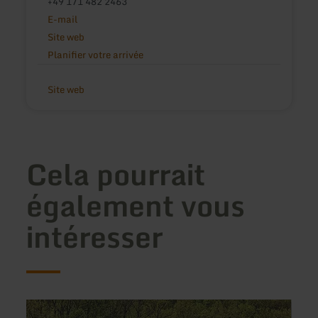
+49 171 482 2463
E-mail
Site web
Planifier votre arrivée
Site web
Cela pourrait
également vous
intéresser
en
en
savoir
savoir